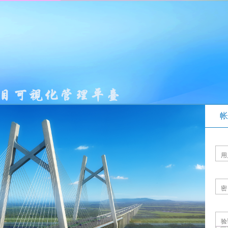
帐
用
密
验